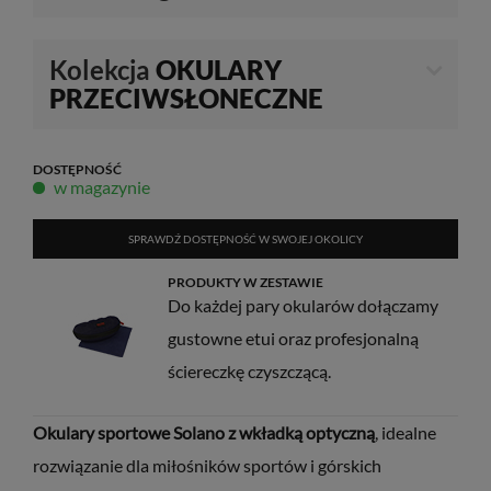
Kolekcja
OKULARY
PRZECIWSŁONECZNE
DOSTĘPNOŚĆ
w magazynie
SPRAWDŹ DOSTĘPNOŚĆ W SWOJEJ OKOLICY
PRODUKTY W ZESTAWIE
Do każdej pary okularów dołączamy
gustowne etui oraz profesjonalną
ściereczkę czyszczącą.
Okulary sportowe Solano z wkładką optyczną
, idealne
rozwiązanie dla miłośników sportów i górskich