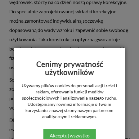
wędrówek, którzy na co dzień noszą oprawy korekcyjne.
Do specjalnie zaprojektowanej wkładki korekcyjnej
można zamontować indywidualną soczewkę
dopasowaną do wady wzroku i zapewnić sobie swobodę
użytkowania. Taka konstrukcja optyczna gwarantuje
bezpieczeństwo i wygodę – skupiasz się na aktywności
fizycznej, doskonaleniu technicznych umiejętności i
Cenimy prywatność
osiąganiu jak najwyższych wyników.
użytkowników
Soczewka w okularach przeciwsłonecznych Solano
Używamy plików cookies do personalizacji treści i
została wykonana z odpornego na uderzenia
reklam, oferowania funkcji mediów
policarbonu i wyposażona w filtr
społecznościowych i analizowania naszego ruchu.
UV400
chroniący
Udostępniamy również informacje o Twoim
wzrok przed promieniowaniem przeciwsłonecznym.
korzystaniu z naszej strony naszym partnerom
analitycznym i reklamowym.
Dla wzmocnienia ochrony i podniesienia walorów
estetycznych ten model zaopatrzyliśmy w soczewkę
Akceptuj wszystko
lustrzaną z powłoką
MIRROR HD
uzyskując nowoczesny