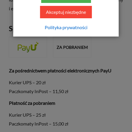
i ergonomiczny design ze sportowym charakterem.
Akceptuj niezbędne
Sposób płatności
Polityka prywatności
ZA POBRANIEM
Za pośrednictwem płatności elektronicznych PayU
Kurier UPS – 20 zł
Paczkomaty InPost – 11,50 zł
Płatność za pobraniem
Kurier UPS – 25 zł
Paczkomaty InPost – 15,00 zł