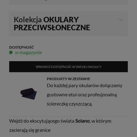
Kolekcja
OKULARY
PRZECIWSŁONECZNE
DOSTĘPNOŚĆ
w magazynie
SPRAWDŹ DOSTĘPNOŚĆ W SWOJEJ OKOLICY
PRODUKTY W ZESTAWIE
Do każdej pary okularów dołączamy
gustowne etui oraz profesjonalną
ściereczkę czyszczącą.
Wejdź do ekscytującego świata
Solano
, w którym
zacierają się granice