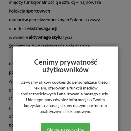
między funkcjonalnością a sztuką – najnowsza
kolekcja
sportowych
okularów przeciwsłonecznych
Solano to żywy
manifest
ekstrawagancji
w świecie
aktywnego stylu
życia.
Stworzone, by przekraczać swoje granice
-
ultralekkie
,
elastyczne
i
odporne
Cenimy prywatność
na uszkodzenia
, tłoczone zauszniki oraz
soczewki
użytkowników
polaryzacyjne TAC
i profesjonalne
filtry UV
– dla
większej stabilności, wygody i 100% ochrony przed
Używamy plików cookies do personalizacji treści i
reklam, oferowania funkcji mediów
promieniowaniem.
społecznościowych i analizowania naszego ruchu.
Opływowa, estetycznie bardzo futurystyczna i ciasno
Udostępniamy również informacje o Twoim
korzystaniu z naszej strony naszym partnerom
przylegająca
analitycznym i reklamowym.
do twarzy
konstrukcja maski
skutecznie
chroni
oczy
przed czynnikami
Akceptuj wszystko