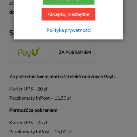
zewnętrznymi, stając się jednocześnie
odważnym
dodatkiem fashion.
Akceptuj niezbędne
Polityka prywatności
Sposób płatności
ZA POBRANIEM
Za pośrednictwem płatności elektronicznych PayU
Kurier UPS – 20 zł
Paczkomaty InPost – 11,50 zł
Płatność za pobraniem
Kurier UPS – 25 zł
Paczkomaty InPost – 15,00 zł