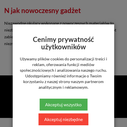
N jak nowoczesny gadżet
Niezawodne okulary wykonane z nowoczesnych materiałów to
niezbędny gadżet nawet dla sportowych nowicjuszy. Pod namiot
zabierz nowe okulary z kolekcji New Wave, a na narty model z
Cenimy prywatność
niezniszczalną soczewką NXT o regulowanych noskach.
użytkowników
Używamy plików cookies do personalizacji treści i
reklam, oferowania funkcji mediów
społecznościowych i analizowania naszego ruchu.
Udostępniamy również informacje o Twoim
korzystaniu z naszej strony naszym partnerom
analitycznym i reklamowym.
ZNAJDŹ NAS NA
Akceptuj wszystko
Akceptuj niezbędne